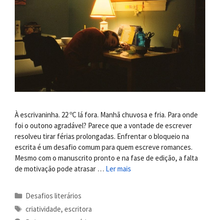
À escrivaninha. 22 ºC lá fora. Manhã chuvosa e fria. Para onde
foi o outono agradável? Parece que a vontade de escrever
resolveu tirar férias prolongadas. Enfrentar o bloqueio na
escrita é um desafio comum para quem escreve romances.
Mesmo com o manuscrito pronto e na fase de edição, a falta
de motivação pode atrasar …
Ler mais
Categorias
Desafios literários
Tags
criatividade
,
escritora