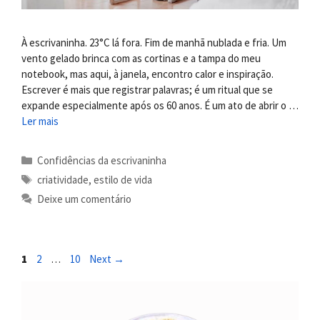
À escrivaninha. 23°C lá fora. Fim de manhã nublada e fria. Um
vento gelado brinca com as cortinas e a tampa do meu
notebook, mas aqui, à janela, encontro calor e inspiração.
Escrever é mais que registrar palavras; é um ritual que se
expande especialmente após os 60 anos. É um ato de abrir o …
Ler mais
Categorias
Confidências da escrivaninha
Tags
criatividade
,
estilo de vida
Deixe um comentário
Page
Page
Page
1
2
…
10
Next
→