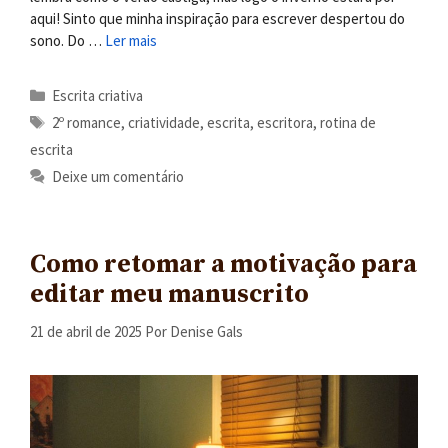
aqui! Sinto que minha inspiração para escrever despertou do
sono. Do …
Ler mais
Categorias
Escrita criativa
Tags
2º romance
,
criatividade
,
escrita
,
escritora
,
rotina de
escrita
Deixe um comentário
Como retomar a motivação para
editar meu manuscrito
21 de abril de 2025
Por
Denise Gals