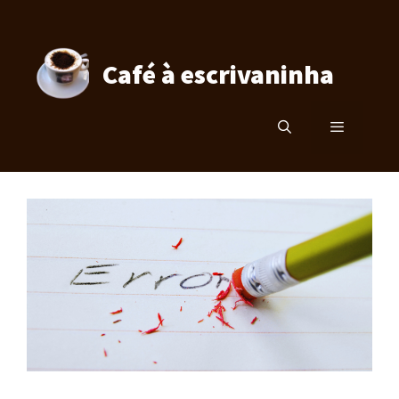
Pular
para
o
Café à escrivaninha
conteúdo
Menu