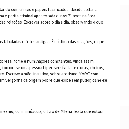
ando com crimes e papéis falsificados, decide soltar a
a é perita criminal aposentada e, nos 21 anos na área,
das relações. Escrever sobre o dia a dia, observando o que
 fabuladas e fotos antigas. É o íntimo das relações, o que
.
pobreza, fome e humilhações constantes. Ainda assim,
, tornou-se uma pessoa hiper-sensível a texturas, cheiros,
e. Escreve à mão, intuitiva, sobre erotismo “fofo” com
sem vergonha da origem pobre que exibe sem pudor, dane-se
mesmo, com minúscula, o livro de Milena Testa que estou