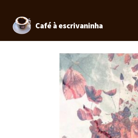
Pular
para
o
conteúdo
Café à escrivaninha