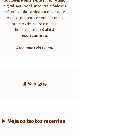
Sou
Denise Gals
e este é meu refúgio
digital. Aqui você encontra crônicas e
reflexões sobre a vida saudável após
os sessenta anos e conhece meus
projetos de leitura e escrita.
Boas-vindas ao
Café à
escrivaninha
.
Leia mais sobre mim
.
Amazon
Pinterest
Telegram
Instagram
WordPress
Veja os textos recentes