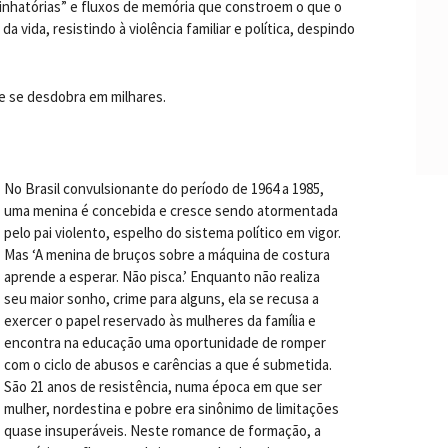
vinhatórias” e fluxos de memória que constroem o que o
 vida, resistindo à violência familiar e política, despindo
e se desdobra em milhares.
No Brasil convulsionante do período de 1964 a 1985,
uma menina é concebida e cresce sendo atormentada
pelo pai violento, espelho do sistema político em vigor.
Mas ‘A menina de bruços sobre a máquina de costura
aprende a esperar. Não pisca.’ Enquanto não realiza
seu maior sonho, crime para alguns, ela se recusa a
exercer o papel reservado às mulheres da família e
encontra na educação uma oportunidade de romper
com o ciclo de abusos e carências a que é submetida.
São 21 anos de resistência, numa época em que ser
mulher, nordestina e pobre era sinônimo de limitações
quase insuperáveis. Neste romance de formação, a