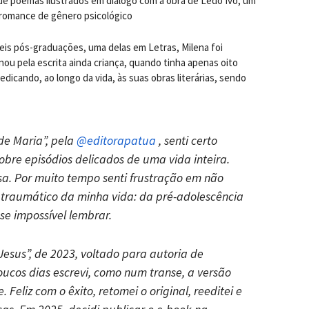
de poemas ilustrados em diálogo com a obra de Lêdo Ivo, um
romance de gênero psicológico
eis pós-graduações, uma delas em Letras, Milena foi
nou pela escrita ainda criança, quando tinha apenas oito
dicando, ao longo da vida, às suas obras literárias, sendo
de Maria”, pela
@editorapatua
, senti certo
sobre episódios delicados de uma vida inteira.
sa. Por muito tempo senti frustração em não
 traumático da minha vida: da pré-adolescência
se impossível lembrar.
Jesus”, de 2023, voltado para autoria de
ucos dias escrevi, como num transe, a versão
Feliz com o êxito, retomei o original, reeditei e