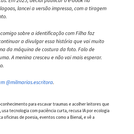
icas. Em 2025, decidi publicar o e-book na
Alagoas, lancei a versão impressa, com a tiragem
to.
comigo sobre a identificação com
Filha
faz
ontinuar a divulgar essa história que vai muito
na da máquina de costura da foto. Falo de
uma. A menina cresceu e não vai mais esperar.
o.
am @milmarias.escritora
.
toconhecimento para escavar traumas e acolher leitores que
usa tecnologia com paciência curta, recusa IA por ecologia
a oficinas de poesia, eventos como a Bienal, e vê a