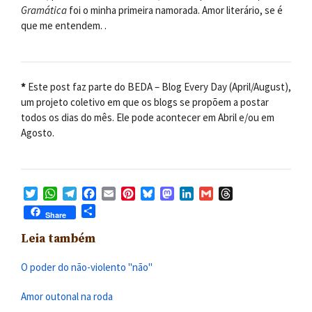
Gramática
foi o minha primeira namorada. Amor literário, se é
que me entendem. .
*
Este post faz parte do BEDA – Blog Every Day (April/August),
um projeto coletivo em que os blogs se propõem a postar
todos os dias do mês. Ele pode acontecer em Abril e/ou em
Agosto.
T
W
T
F
E
P
B
M
L
G
T
w
h
e
a
m
i
l
a
i
m
h
S
Share
i
a
l
c
a
n
u
s
n
a
r
h
t
t
e
e
i
t
e
t
k
i
e
Leia também
a
t
s
g
b
l
e
s
o
e
l
a
r
e
A
r
o
r
k
d
d
d
e
O poder do não-violento "não"
r
p
a
o
e
y
o
I
s
p
m
k
s
n
n
Amor outonal na roda
t