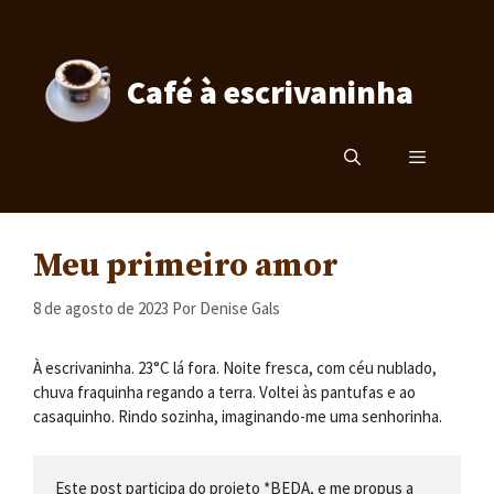
Pular
para
o
Café à escrivaninha
conteúdo
Menu
Meu primeiro amor
8 de agosto de 2023
Por
Denise Gals
À escrivaninha. 23°C lá fora. Noite fresca, com céu nublado,
chuva fraquinha regando a terra. Voltei às pantufas e ao
casaquinho. Rindo sozinha, imaginando-me uma senhorinha.
Este post participa do projeto *BEDA, e me propus a 