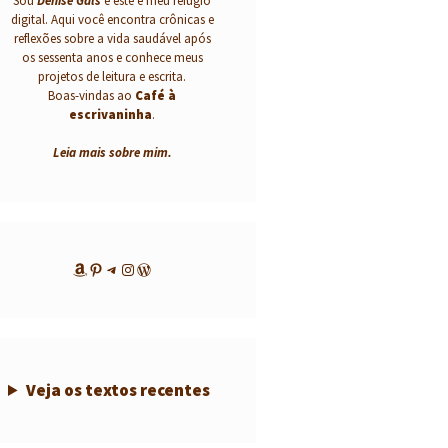
Sou
Denise Gals
e este é meu refúgio
digital. Aqui você encontra crônicas e
reflexões sobre a vida saudável após
os sessenta anos e conhece meus
projetos de leitura e escrita.
Boas-vindas ao
Café à
escrivaninha
.
Leia mais sobre mim
.
Amazon
Pinterest
Telegram
Instagram
WordPress
Veja os textos recentes