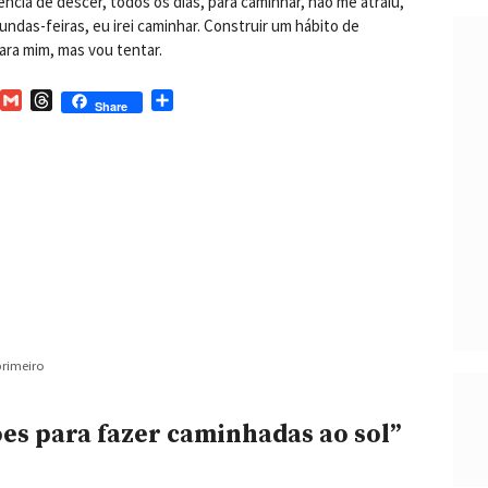
ncia de descer, todos os dias, para caminhar, não me atraiu,
ndas-feiras, eu irei caminhar. Construir um hábito de
ara mim, mas vou tentar.
G
T
S
Share
m
h
h
n
a
r
a
i
e
r
l
a
e
d
s
n
primeiro
es para fazer caminhadas ao sol”