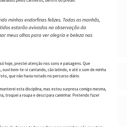
palhados pelos canteiros, dentro do prédio.
do minhas endorfinas felizes. Todas as manhãs,
ntidos estarão avivados na observação da
nar meus olhos para ver alegria e beleza nas
 só hoje, prestei atenção nos sons e paisagens. Que
ouvi bem-te-vi cantando, cão latindo, e até o som de minha
foto, que não havia notado no percurso diário.
manterei esta disciplina, mas estou surpresa comigo mesma,
ma, troquei a roupa e desci para caminhar. Pretendo fazer