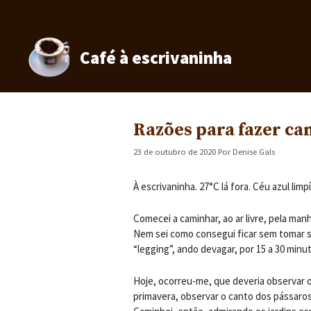
Pular
para
o
conteúdo
Café à escrivaninha
Razões para fazer ca
23 de outubro de 2020
Por
Denise Gals
À escrivaninha. 27°C lá fora. Céu azul lim
Comecei a caminhar, ao ar livre, pela ma
Nem sei como consegui ficar sem tomar s
“legging”, ando devagar, por 15 a 30 minu
Hoje, ocorreu-me, que deveria observar o
primavera, observar o canto dos pássaros,