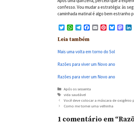
Após uma quinzena, percebi que a experiê
confesso. Vou mudar a estratégia: às segu
caminhada matinal é algo bem estranho p
T
W
T
F
E
P
B
M
L
w
h
e
a
m
i
l
a
i
Leia também
i
a
l
c
a
n
u
s
t
t
e
e
i
t
e
t
k
t
s
g
b
l
e
s
o
e
Mais uma volta em torno do Sol
e
A
r
o
r
k
d
d
r
p
a
o
e
y
o
I
Razões para viver um Novo ano
p
m
k
s
n
t
Razões para viver um Novo ano
Categorias
Após os sessenta
Tags
vida saudável
Você deve colocar a máscara de oxigênio 
Como me tornei uma velhinha
1 comentário em “Razõ